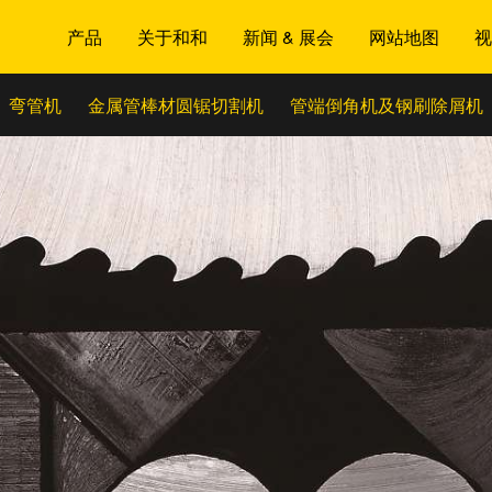
产品
关于和和
新闻 & 展会
网站地图
视
弯管机
金属管棒材圆锯切割机
管端倒角机及钢刷除屑机