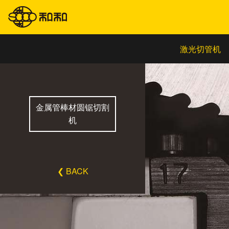
激光切管机
金属管棒材圆锯切割
机
❮ BACK