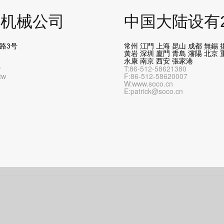
和机械公司
中国大陆设有
路3号
常州 江門 上海 昆山 成都 無錫 
黃岩 深圳 廈門 青島 瀋陽 北京 
永康 南京 西安 張家港
w
T:86-512-58621380
tw
F:86-512-58620007
W:www.soco.cn
E:patrick@soco.cn