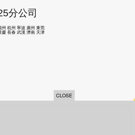
25分公司
揚州 杭州 寧波 廣州 東莞
重慶 長春 武漢 濟南 天津